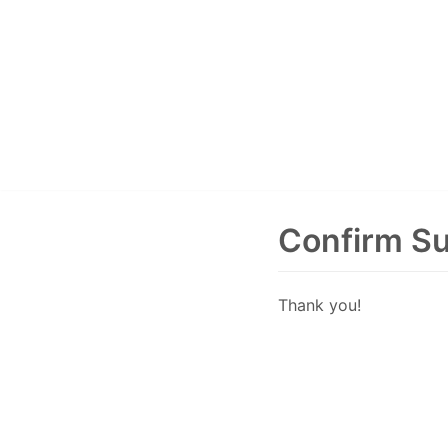
Pular
para
o
conteúdo
Confirm Su
Thank you!